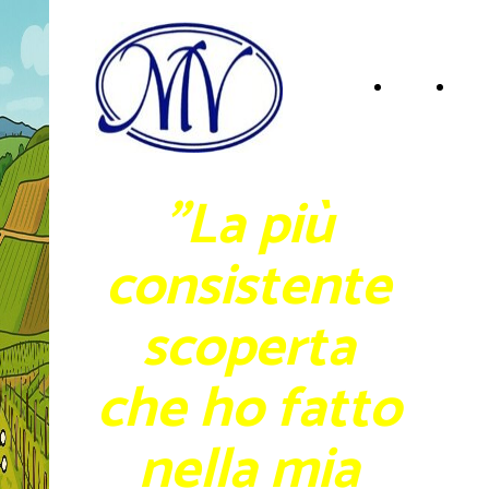
Home
I
Page
NOS
"La più
VIN
consistente
scoperta
che ho fatto
nella mia