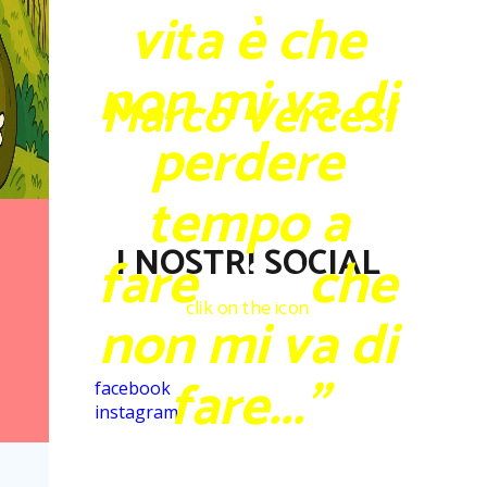
vita è che
non mi va di
Marco Vercesi
perdere
tempo a
I NOSTRI SOCIAL
fare
vini
che
clik on the icon
non mi va di
fare..."
facebook
instagram