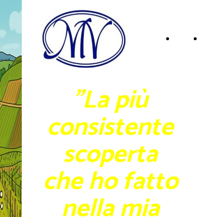
Home
I
Page
NOS
"La più
VIN
consistente
scoperta
che ho fatto
nella mia